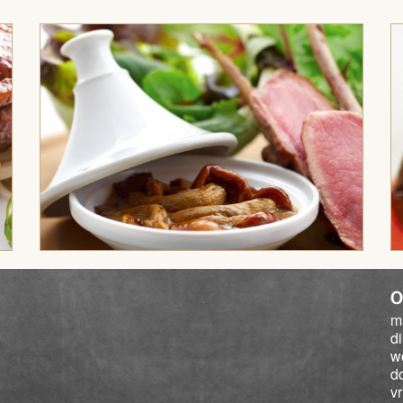
O
m
d
w
d
vr