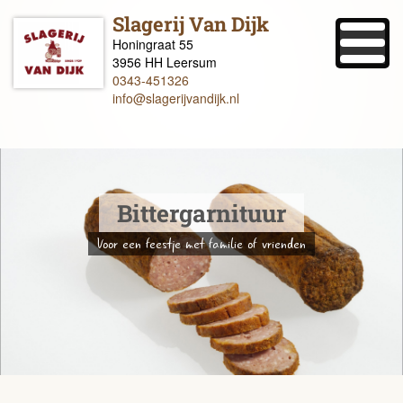
Slagerij Van Dijk
Honingraat 55
3956 HH Leersum
0343-451326
info@slagerijvandijk.nl
Bittergarnituur
Voor een feestje met familie of vrienden