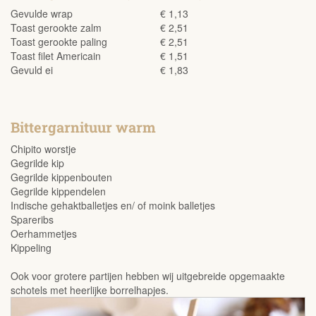
Gevulde wrap
€ 1,13
Toast gerookte zalm
€ 2,51
Toast gerookte paling
€ 2,51
Toast filet Americain
€ 1,51
Gevuld ei
€ 1,83
Bittergarnituur warm
Chipito worstje
Gegrilde kip
Gegrilde kippenbouten
Gegrilde kippendelen
Indische gehaktballetjes en/ of moink balletjes
Spareribs
Oerhammetjes
Kippeling
Ook voor grotere partijen hebben wij uitgebreide opgemaakte
schotels met heerlijke borrelhapjes.