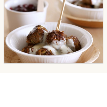
Slagerij Van Dijk
Honingraat 55
3956 HH Leersum
0343-451326
info@slagerijvandijk.nl