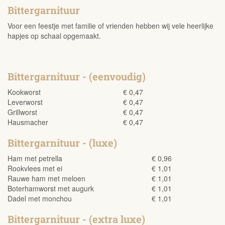
Bittergarnituur
Voor een feestje met familie of vrienden hebben wij vele heerlijke
hapjes op schaal opgemaakt.
Bittergarnituur - (eenvoudig)
Kookworst
€ 0,47
Leverworst
€ 0,47
Grillworst
€ 0,47
Hausmacher
€ 0,47
Bittergarnituur - (luxe)
Ham met petrella
€ 0,96
Rookvlees met ei
€ 1,01
Rauwe ham met meloen
€ 1,01
Boterhamworst met augurk
€ 1,01
Dadel met monchou
€ 1,01
Bittergarnituur - (extra luxe)